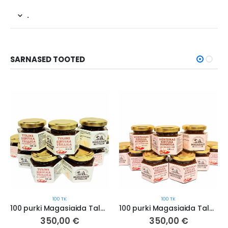
.
SARNASED TOOTED
100 TK
100 TK
100 purki Magasiaida Talusahvri “Vürtsikas Sibulka rummiga” 100 ml.
100 purki Magasiaida Talusahvri “Tuline Sibulka tšilliga” 100 ml.
350,00
€
350,00
€