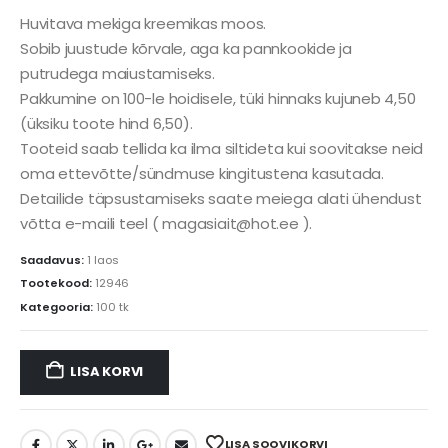
Huvitava mekiga kreemikas moos.
Sobib juustude kõrvale, aga ka pannkookide ja
putrudega maiustamiseks.
Pakkumine on 100-le hoidisele, tüki hinnaks kujuneb 4,50
(üksiku toote hind 6,50).
Tooteid saab tellida ka ilma siltideta kui soovitakse neid
oma ettevõtte/sündmuse kingitustena kasutada.
Detailide täpsustamiseks saate meiega alati ühendust
võtta e-maili teel ( magasiait@hot.ee ).
Saadavus:
1 laos
Tootekood:
12946
Kategooria:
100 tk
LISA KORVI
LISA SOOVIKORVI