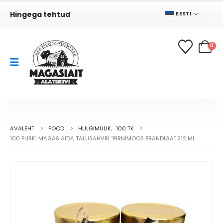
Hingega tehtud
EESTI
0
AVALEHT
POOD
HULGIMÜÜK
,
100 TK
100 PURKI MAGASIAIDA TALUSAHVRI “PIRNIMOOS BRÄNDIGA” 212 ML.