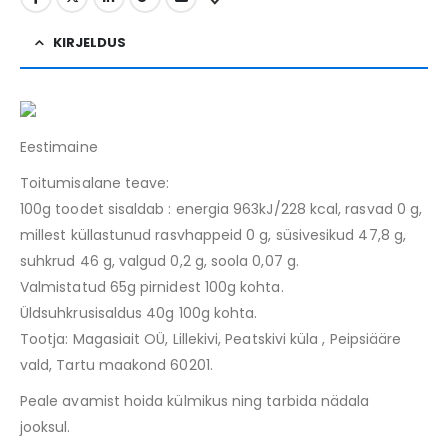
KIRJELDUS
Eestimaine
Toitumisalane teave:
100g toodet sisaldab : energia 963kJ/228 kcal, rasvad 0 g,
millest küllastunud rasvhappeid 0 g, süsivesikud 47,8 g,
suhkrud 46 g, valgud 0,2 g, soola 0,07 g.
Valmistatud 65g pirnidest 100g kohta.
Üldsuhkrusisaldus 40g 100g kohta.
Tootja: Magasiait OÜ, Lillekivi, Peatskivi küla , Peipsiääre
vald, Tartu maakond 60201.
Peale avamist hoida külmikus ning tarbida nädala
jooksul.