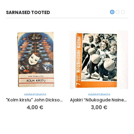
SARNASED TOOTED
MÄÄRATLEMATA
MÄÄRATLEMATA
"Kolm kirstu" John Dickson Carr (nr 665)
Ajakiri “Nõukogude Naine” 1961/7 ( jrk nr 471/23)
4,00
€
3,00
€