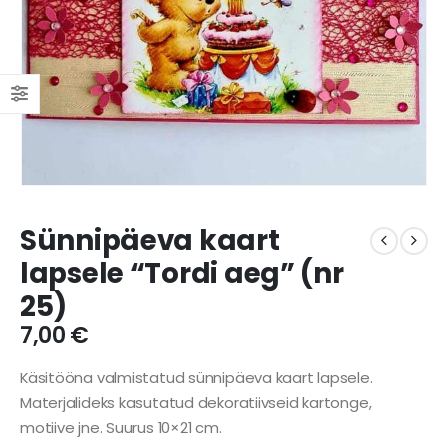
Sünnipäeva kaart
lapsele “Tordi aeg” (nr
25)
7,00
€
Käsitööna valmistatud sünnipäeva kaart lapsele.
Materjalideks kasutatud dekoratiivseid kartonge,
motiive jne. Suurus 10×21 cm.