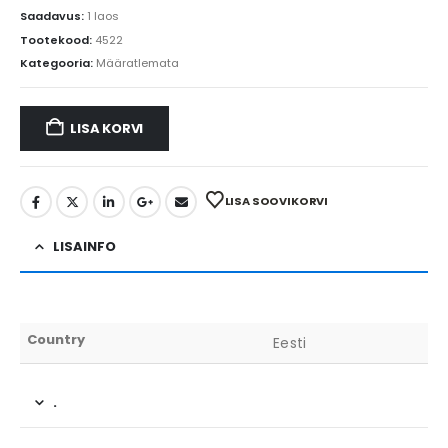
Saadavus:
1 laos
Tootekood:
4522
Kategooria:
Määratlemata
LISA KORVI
LISA SOOVIKORVI
LISAINFO
Country
Eesti
.