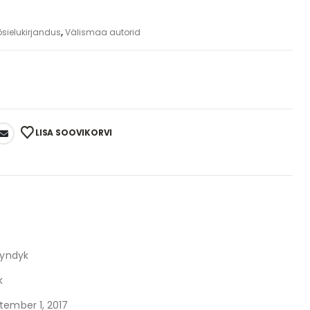
õsielukirjandus
,
Välismaa autorid
LISA SOOVIKORVI
nyndyk
k
tember 1, 2017