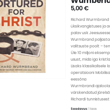
Wumberlan
5,00
€
Richard Wurmbrand k
üksikvangistuses ja a
palav usk Jeesusesse 
Wurmbrand paljastas 
valitsuste poolt – t
Üle 10 miljoni eksemp
usust, mida iga krist
Lisaks klassikalisele
operatsiooni Mobilis
eessõna
Wurmbrandi ajaloolas
värskendatud järelsõ
Richardi tunnistusest 
Saadavus:
1 laos