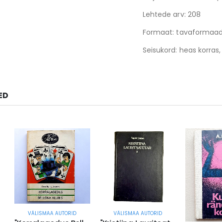
Lehtede arv: 208
Formaat: tavaformaad
Seisukord: heas korras,
ED
VÄLISMAA AUTORID
VÄLISMAA AUTORID