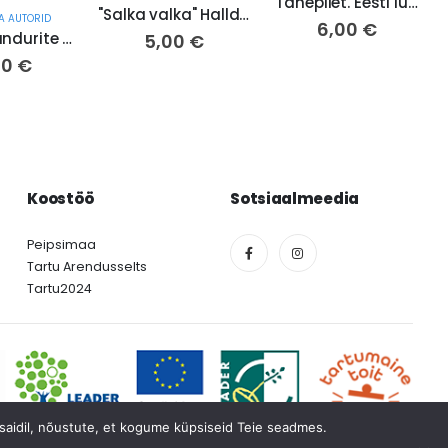
"Tähepilet. Eesti lugu" Vassili Aksjonov (jrk nr 86/22)
"Salka valka" Halldor Kiljan Laxness (jrk nr 125/22)
A AUTORID
6,00
€
"Kus on rändurite kodu?" Aleksandr Mirer (jrk nr 215/22)
5,00
€
00
€
Koostöö
Sotsiaalmeedia
Peipsimaa
Tartu Arendusselts
Tartu2024
el saidil, nõustute, et kogume küpsiseid Teie seadmes.