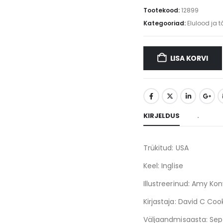
Tootekood:
12899
Kategooriad:
Elulood ja t
LISA KORVI
KIRJELDUS
.
Trükitud: USA
Keel: Inglise
Illustreerinud: Amy Ko
Kirjastaja: David C Coo
Väljaandmisaasta: Sep