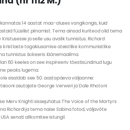
d (nr 1112 M.)
annatas 14 aastat maa-aluses vangikongis, kuid
astaid füüsilist piinamist. Tema ainsad kuriteod olid tema
Kristusesse ja selle usu avalik tunnistus. Richard
kristlaste tagakiusamise ateistlike kommunistlike
ema tunnistus šokeeris läänemaailma.
lari 60 keeles on see inspireeriv tõestisündinud lugu
lane peaks lugema.
 loole sisaldab see 50. aastapäeva väljaanne:
atsiooni asutajate George Verweri ja Dale Rhotoni
e Merv Knighti sissejuhatus The Voice of the Martyrs
na Richardi ja tema naise Sabina fotod, väljavõte
USA senati allkomitee istungil.