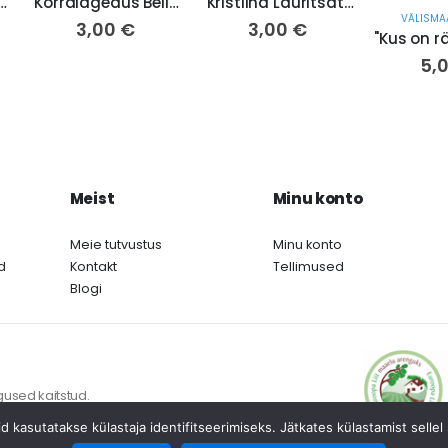
 elavate keskel" Sergei Võssotski (jrk nr 80/22,654/23)
"Korralagedus Bellona klubis" Dorothy L. Sayers (jrk nr 182/22)
"Kristiina Lauritsatütar" 2. Sigrid Undset (nr 582)
VÄLISMA
3,00
€
3,00
€
5,
Meist
Minu konto
Meie tutvustus
Minu konto
d
Kontakt
Tellimused
Blogi
gused kaitstud.
id kasutatakse külastaja identifitseerimiseks. Jätkates külastamist sell