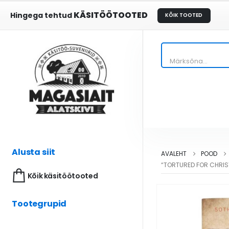
KÄSITÖÖTOOTED
Hingega tehtud
KÕIK TOOTED
Alusta siit
AVALEHT
POOD
“TORTURED FOR CHRIST
Kõik käsitöötooted
Tootegrupid