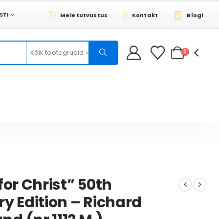
STI
Meie tutvustus
Kontakt
Blogi
Kõik tootegrupid
0
for Christ” 50th
y Edition – Richard