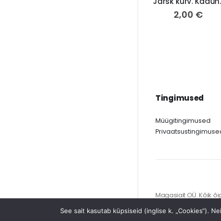
"Järsk kurv. Kadunud
2,00
€
Tingimused
Müügitingimused
Privaatsustingimuse
Magasiait OÜ. Kõik õi
Meedia Disain
See sait kasutab küpsiseid (inglise k. „Cookies“). Ne