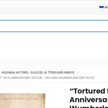
EE
VÄLISMAA AUTORID
,
ELULOOD JA TÕSIELUKIRJANDUS
” 50TH ANNIVERSARY EDITION – RICHARD WUMBERLAND (NR 1112 M.)
“Tortured 
Anniversar